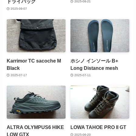
ドライバッグ
2025-08-21
2025-09-07
Karrimor TC sacoche M
ホシノ インソール B+
Black
Long Distance mesh
2025-07-17
2025-07-11
ALTRA OLYMPUS6 HIKE
LOWA TAHOE PRO II GT
LOW GTX
2025-06-20