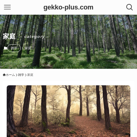
gekko-plus.com
家庭
– category –
雑学
家庭
ホーム
雑学
家庭