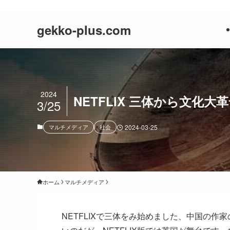
| gekko-plus.com
gekko-plus.com
2024
NETFLIX 三体から文化大
3/25
マルチメディア
社会
2024-03-25
ホーム
マルチメディア
NETFLIXで三体をみ始めました、中国の作