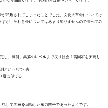
す。なかなか面白いです。小説の方は長〜いらしいです。
者が私刑されてしまったことでした。文化大革命については
ますが、それ意外についてはあまり知りませんので調べてみ
定し、農耕、集落のレベルまで戻り社会主義国家を実現し
刑という形で○害
51度に似てる）
目指して国民を扇動した権力闘争であったようです。