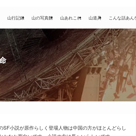
山行記録
山の写真館
山あれこれ
山道具
こんな話あん
革命
家のSF小説が原作らしく登場人物は中国の方がほとんどらし