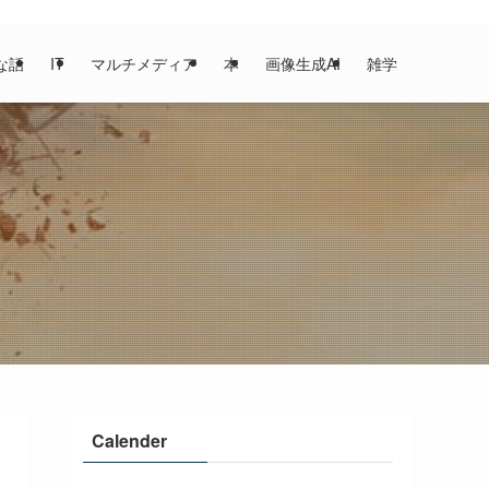
な話
IT
マルチメディア
本
画像生成AI
雑学
Calender