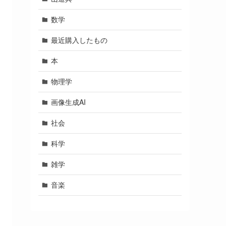
数学
最近購入したもの
本
物理学
画像生成AI
社会
科学
雑学
音楽