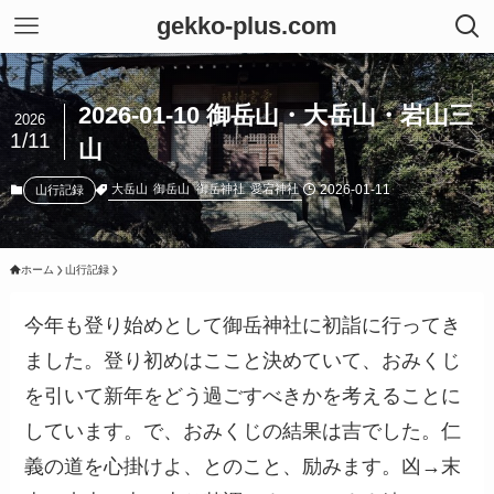
gekko-plus.com
2026-01-10 御岳山・大岳山・岩山三
2026
1/11
山
2026-01-11
大岳山
御岳山
御岳神社
愛宕神社
山行記録
ホーム
山行記録
今年も登り始めとして御岳神社に初詣に行ってき
ました。登り初めはここと決めていて、おみくじ
を引いて新年をどう過ごすべきかを考えることに
しています。で、おみくじの結果は吉でした。仁
義の道を心掛けよ、とのこと、励みます。凶→末