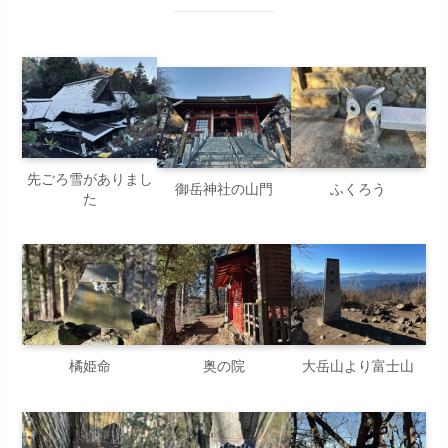
先ごろ雪がありまし
御岳神社の山門
ふくろう
た
橘姫命
奥の院
大岳山より富士山