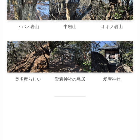
トバノ岩山
中岩山
オキノ岩山
奥多摩らしい
愛宕神社の鳥居
愛宕神社