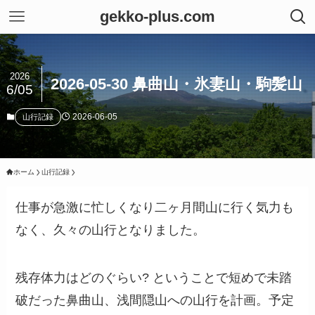
gekko-plus.com
2026
2026-05-30 鼻曲山・氷妻山・駒髪山
6/05
2026-06-05
山行記録
ホーム
山行記録
仕事が急激に忙しくなり二ヶ月間山に行く気力も
なく、久々の山行となりました。
残存体力はどのぐらい? ということで短めで未踏
破だった鼻曲山、浅間隠山への山行を計画。予定