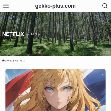
gekko-plus.com
NETFLIX
– tag –
ホーム
NETFLIX